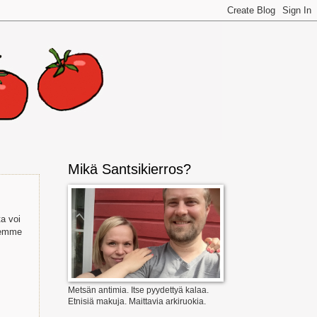
Mikä Santsikierros?
ta voi
stemme
Metsän antimia. Itse pyydettyä kalaa.
Etnisiä makuja. Maittavia arkiruokia.