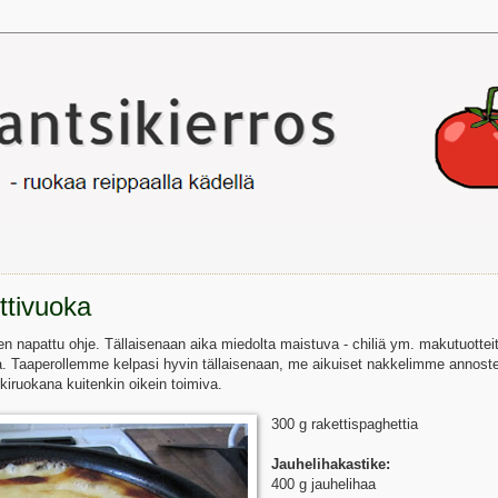
ttivuoka
en napattu ohje. Tällaisenaan aika miedolta maistuva - chiliä ym. makutuottei
a. Taaperollemme kelpasi hyvin tällaisenaan, me aikuiset nakkelimme anno
rkiruokana kuitenkin oikein toimiva.
300 g rakettispaghettia
Jauhelihakastike:
400 g jauhelihaa