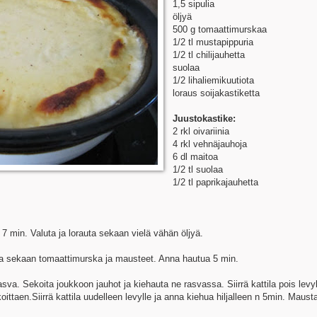
1,5 sipulia
öljyä
500 g tomaattimurskaa
1/2 tl mustapippuria
1/2 tl chilijauhetta
suolaa
1/2 lihaliemikuutiota
loraus soijakastiketta
Juustokastike:
2 rkl oivariinia
4 rkl vehnäjauhoja
6 dl maitoa
1/2 tl suolaa
1/2 tl paprikajauhetta
7 min. Valuta ja lorauta sekaan vielä vähän öljyä.
aita sekaan tomaattimurska ja mausteet. Anna hautua 5 min.
asva. Sekoita joukkoon jauhot ja kiehauta ne rasvassa. Siirrä kattila pois levyl
ittaen.Siirrä kattila uudelleen levylle ja anna kiehua hiljalleen n 5min. Maust