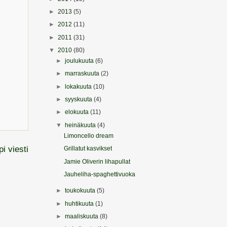
►
2013
(5)
►
2012
(11)
►
2011
(31)
▼
2010
(80)
►
joulukuuta
(6)
►
marraskuuta
(2)
►
lokakuuta
(10)
►
syyskuuta
(4)
►
elokuuta
(11)
▼
heinäkuuta
(4)
Limoncello dream
i viesti
Grillatut kasvikset
Jamie Oliverin lihapullat
Jauheliha-spaghettivuoka
►
toukokuuta
(5)
►
huhtikuuta
(1)
►
maaliskuuta
(8)