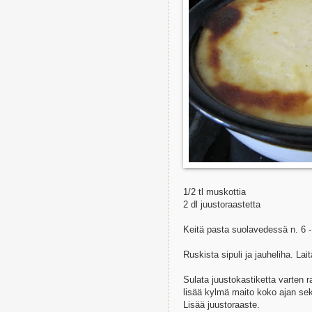
1/2 tl muskottia
2 dl juustoraastetta
Keitä pasta suolavedessä n. 6 - 
Ruskista sipuli ja jauheliha. L
Sulata juustokastiketta varten r
lisää kylmä maito koko ajan seko
Lisää juustoraaste.