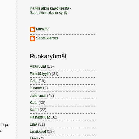
Kaikki alkoi kaaoksesta -
Santsikierroksen synty
MikaTV
Santsikierros
Ruokaryhmät
Alkuruuat
(13)
Etnistä tyyliä
(31)
Grilli
(18)
Juomat
(2)
Jälkiruuat
(42)
Kala
(30)
Kana
(22)
Kasvisruuat
(32)
Liha
(31)
tä ja
a.
Lisäkkeet
(18)
Muut
(2)