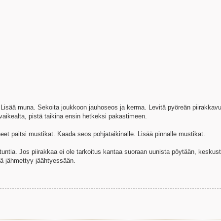
 Lisää muna. Sekoita joukkoon jauhoseos ja kerma. Levitä pyöreän piirakkav
u vaikealta, pistä taikina ensin hetkeksi pakastimeen.
eet paitsi mustikat. Kaada seos pohjataikinalle. Lisää pinnalle mustikat.
 tuntia. Jos piirakkaa ei ole tarkoitus kantaa suoraan uunista pöytään, keskus
llä jähmettyy jäähtyessään.