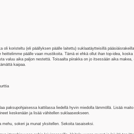
oli koristeltu (eli päällyksen päälle laitettu) suklaatäytteisillä pääsiäisrakeilla
e heittelimme päälle vaan mustikoita. Tämä ei ehkä ollut ihan top-idea, koska
ta valuu aika paljon nestettä. Toisaalta piirakka on jo itsessään aika makea, 
ttämättä kaipaa.
urttia
klaa paksupohjaisessa kattilassa liedellä hyvin miedolla lämmöllä. Lisää maito
ineet keskenään ja lisää vähitellen suklaaseokseen.
ja mehu, sokeri ja munat yksitellen. Sekoita tasaiseksi.