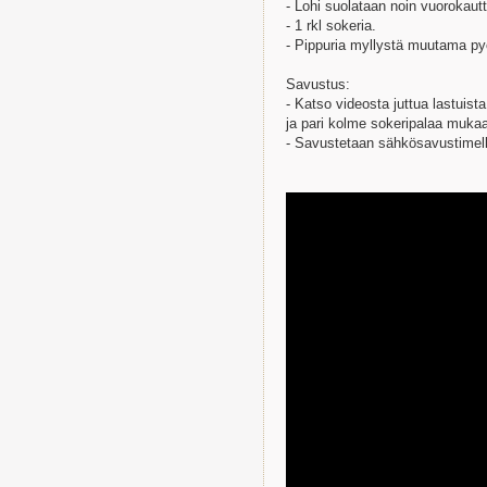
- Lohi suolataan noin vuorokaut
- 1 rkl sokeria.
- Pippuria myllystä muutama py
Savustus:
- Katso videosta juttua lastuista
ja pari kolme sokeripalaa muka
- Savustetaan sähkösavustimell