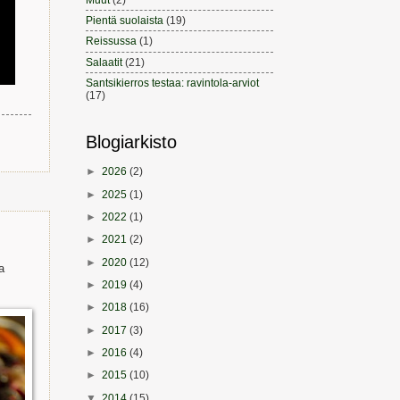
Pientä suolaista
(19)
Reissussa
(1)
Salaatit
(21)
Santsikierros testaa: ravintola-arviot
(17)
Blogiarkisto
►
2026
(2)
►
2025
(1)
►
2022
(1)
►
2021
(2)
►
2020
(12)
a
►
2019
(4)
►
2018
(16)
►
2017
(3)
►
2016
(4)
►
2015
(10)
▼
2014
(15)