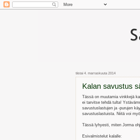
tiistai 4. marraskuuta 2014
Kalan savustus s
Tässä on muutamia vinkkejä ka
ei tarvitse tehdä tulta! Ystävä
savustuslastujen ja -purujen kä
savustuslastuista. Niitä voi my
Tässä lyhyesti, miten Jorma ohj
Esivalmistelut kalalle: