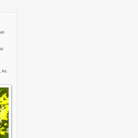
sin
ii
, ks.