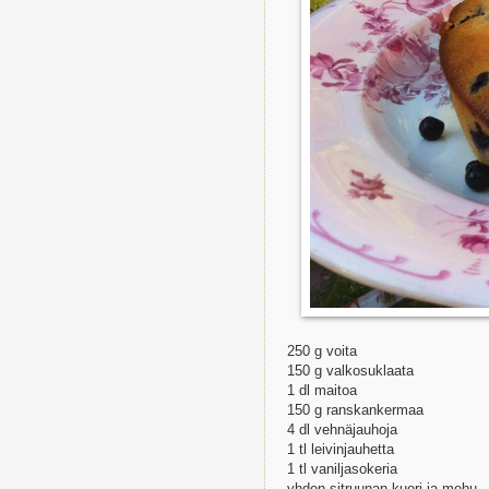
250 g voita
150 g valkosuklaata
1 dl maitoa
150 g ranskankermaa
4 dl vehnäjauhoja
1 tl leivinjauhetta
1 tl vaniljasokeria