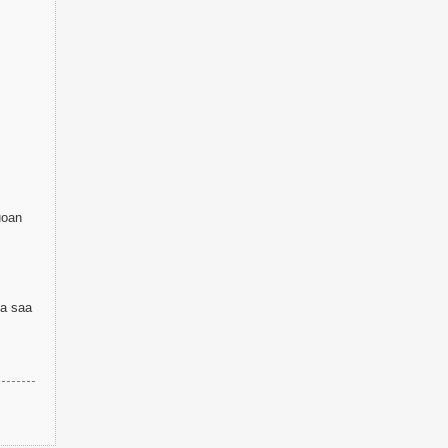
uoan
ta saa