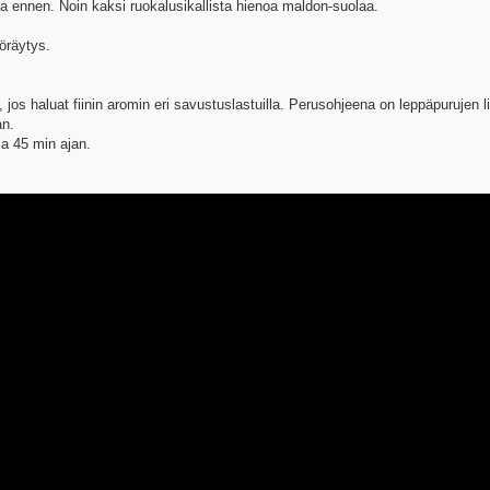
ta ennen. Noin kaksi ruokalusikallista hienoa maldon-suolaa.
öräytys.
, jos haluat fiinin aromin eri savustuslastuilla. Perusohjeena on leppäpurujen l
an.
a 45 min ajan.