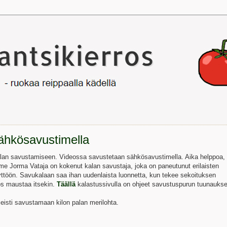
ähkösavustimella
lan savustamiseen. Videossa savustetaan sähkösavustimella. Aika helppoa,
mme Jorma Vataja on kokenut kalan savustaja, joka on paneutunut erilaisten
yttöön. Savukalaan saa ihan uudenlaista luonnetta, kun tekee sekoituksen
ös maustaa itsekin.
Täällä
kalastussivulla on ohjeet savustuspurun tuunauks
eisti savustamaan kilon palan merilohta.