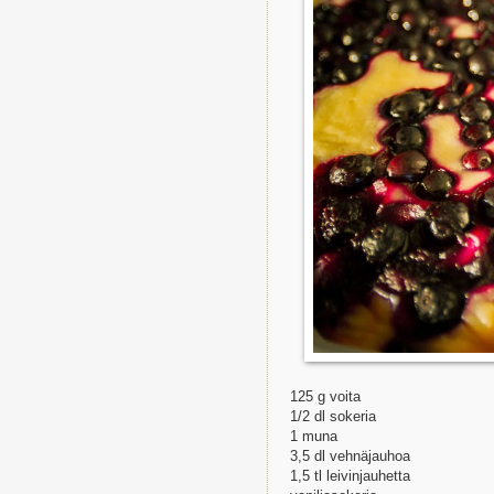
125 g voita
1/2 dl sokeria
1 muna
3,5 dl vehnäjauhoa
1,5 tl leivinjauhetta