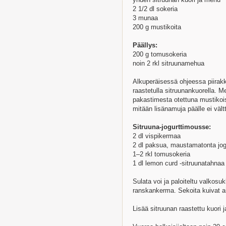
yhden sitruunan kuori ja mehu
2 1/2 dl sokeria
3 munaa
200 g mustikoita
Päällys:
200 g tomusokeria
noin 2 rkl sitruunamehua
Alkuperäisessä ohjeessa piirakka 
raastetulla sitruunankuorella. M
pakastimesta otettuna mustikois
mitään lisänamuja päälle ei väl
Sitruuna-jogurttimousse:
2 dl vispikermaa
2 dl paksua, maustamatonta jog
1–2 rkl tomusokeria
1 dl lemon curd -sitruunatahnaa
Sulata voi ja paloiteltu valkosu
ranskankerma. Sekoita kuivat a
Lisää sitruunan raastettu kuori 