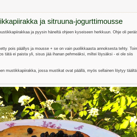
kkapiirakka ja sitruuna-jogurttimousse
mustikkapiirakkaa ja pyysin häneltä ohjeen kyseiseen herkkuun. Ohje oli peräi
etty pois päällys ja mousse + se on vain puolikkaasta annoksesta tehty. Toim
os tätä ei paista yli, sisus jää ihanan pehmeäksi, miltei löysäksi - ei ole siis
n mustikkapiirakka, jossa mustikat ovat päällä, myös sellainen löytyy täältä