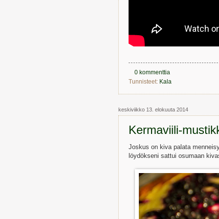
0 kommenttia
Tunnisteet:
Kala
keskiviikko 13. elokuuta 2014
Kermaviili-mustik
Joskus on kiva palata menneisyy
löydökseni sattui osumaan kivas