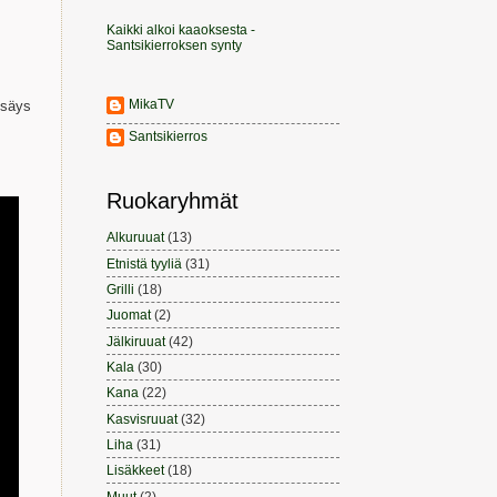
Kaikki alkoi kaaoksesta -
Santsikierroksen synty
MikaTV
isäys
Santsikierros
Ruokaryhmät
Alkuruuat
(13)
Etnistä tyyliä
(31)
Grilli
(18)
Juomat
(2)
Jälkiruuat
(42)
Kala
(30)
Kana
(22)
Kasvisruuat
(32)
Liha
(31)
Lisäkkeet
(18)
Muut
(2)