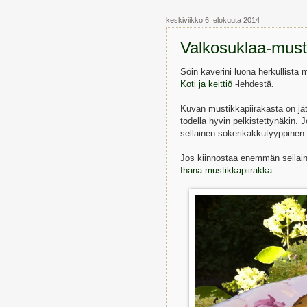
keskiviikko 6. elokuuta 2014
Valkosuklaa-musti
Söin kaverini luona herkullista 
Koti ja keittiö
-lehdestä.
Kuvan mustikkapiirakasta on jät
todella hyvin pelkistettynäkin. J
sellainen sokerikakkutyyppinen.
Jos kiinnostaa enemmän sellaine
Ihana mustikkapiirakka
.