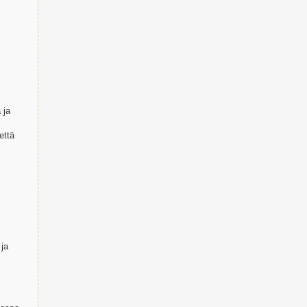
 ja
että
 ja