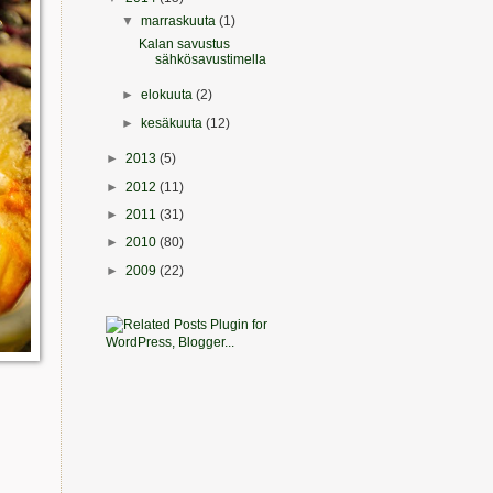
▼
marraskuuta
(1)
Kalan savustus
sähkösavustimella
►
elokuuta
(2)
►
kesäkuuta
(12)
►
2013
(5)
►
2012
(11)
►
2011
(31)
►
2010
(80)
►
2009
(22)