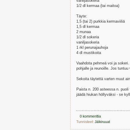
vaniljasokeria
1/2 dl kermaa (tai maitoa)
Täyte:
1,5 (tai 2) purkkia kermaviiliä
1,5 dl kermaa
2 munaa
1/2 dl sokeria
vaniljasokeria
1 rkl perunajauhoja
4 dl mustikoita
Vaahdota pehmeä voi ja sokeri.
pohjalle ja reunoille. Jos tuntu
Sekoita täytettä varten muut ain
Paista n. 200 asteessa n. puoli
jäädä hiukan höllyväksi - se ky
0 kommenttia
Tunnisteet:
Jälkiruuat