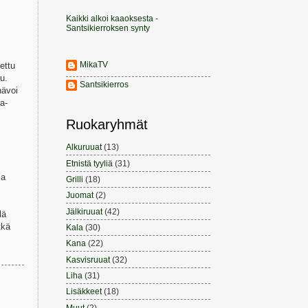
Kaikki alkoi kaaoksesta -
Santsikierroksen synty
MikaTV
ettu
u.
Santsikierros
nävoi
a-
Ruokaryhmät
Alkuruuat
(13)
Etnistä tyyliä
(31)
la
Grilli
(18)
Juomat
(2)
Jälkiruuat
(42)
lä
tkä
Kala
(30)
Kana
(22)
Kasvisruuat
(32)
Liha
(31)
Lisäkkeet
(18)
Muut
(2)