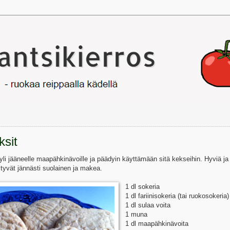
sit
yli jääneelle maapähkinävoille ja päädyin käyttämään sitä kekseihin. Hyviä ja
tyvät jännästi suolainen ja makea.
1 dl sokeria
1 dl fariinisokeria (tai ruokosokeria)
1 dl sulaa voita
1 muna
1 dl maapähkinävoita