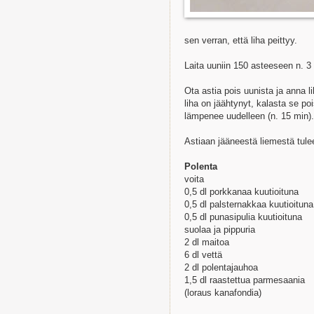
sen verran, että liha peittyy.
Laita uuniin 150 asteeseen n. 3 
Ota astia pois uunista ja anna 
liha on jäähtynyt, kalasta se po
lämpenee uudelleen (n. 15 min). 
Astiaan jääneestä liemestä tule
Polenta
voita
0,5 dl porkkanaa kuutioituna
0,5 dl palsternakkaa kuutioituna
0,5 dl punasipulia kuutioituna
suolaa ja pippuria
2 dl maitoa
6 dl vettä
2 dl polentajauhoa
1,5 dl raastettua parmesaania
(loraus kanafondia)