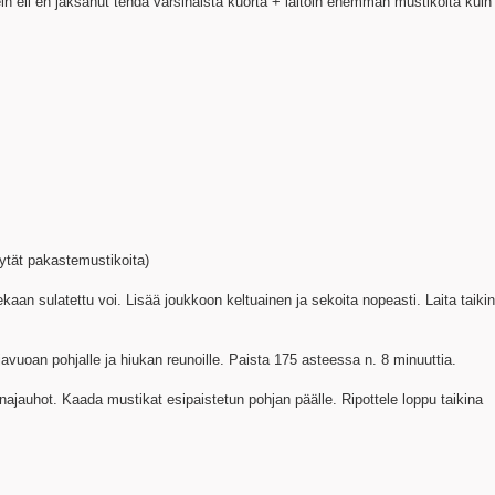
in eli en jaksanut tehdä varsinaista kuorta + laitoin enemmän mustikoita kuin
äytät pakastemustikoita)
ekaan sulatettu voi. Lisää joukkoon keltuainen ja sekoita nopeasti. Laita taiki
hjavuoan pohjalle ja hiukan reunoille. Paista 175 asteessa n. 8 minuuttia.
najauhot. Kaada mustikat esipaistetun pohjan päälle. Ripottele loppu taikina