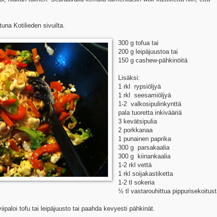
una Kotilieden sivuilta.
300 g tofua tai
200 g leipäjuustoa tai
150 g cashew-pähkinöitä
Lisäksi:
1 rkl rypsiöljyä
1 rkl seesamiöljyä
1-2 valkosipulinkynttä
pala tuoretta inkivääriä
3 kevätsipulia
2 porkkanaa
1 punainen paprika
300 g parsakaalia
300 g kiinankaalia
1-2 rkl vettä
1 rkl soijakastiketta
1-2 tl sokeria
½ tl vastarouhittua pippurisekoitust
iipaloi tofu tai leipäjuusto tai paahda kevyesti pähkinät.