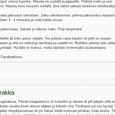
sipuli voissa kypsiksi. Mausta ne suolalla ja pippurilla. Yhdistä maito ja vesi
si. Mausta seos kevyesti suolalla. (itse laitoin sekaan lorauksen kanafondia)
ana jatkuvasti sekoittaen. Jatka sekoittamista: polenta paksuuntuu nopeasti
aen 3 - 4 minuuttia ja vedä kattila sivuun.
a paremsaani. Sekoita ja tarkista maku. Pidä lämpimänä.
delle eli koko annos neljälle. Tee polenta vasta lopuksi tai pidä se muuten
sti ja sitä voi notkistaa tarvittaessa vedellä tm. Meilläkin polenta ehti vähä
syömään. Hyvältä se maistui, mutta näyttäisi kivemmalta tasaisempana.
le Facebookissa
irakka
piirakkaa. Päivän kauppareissu oli kuitenkin jo takana eli piti pärjätä niillä ain
kalan sivuilta kivan oloisen
ohjeen
ja kokeilin sitä. Piirakasta tuli tosi hyvää!
mpään irtopohjavuokaan eli jos haluat tehdä isomman piirakan, lisää aineita. T