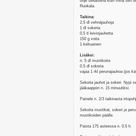
ohje sellaisena kuin minä sen te
Ruokala.
Taikina:
2,5 dl vehnäjauhoja
1 dl sokeria
0,5 tl leivinjauhetta
150 g voita
1 keltuainen
Lisäksi:
n. 5 dl mustikoita
0,5 dl sokeria
vajaa 1 rkl perunajauhoa (jos k
Sekoita jauhot ja sokeri. Nypi s
jääkaappiin n. 15 minuutiksi.
Painele n. 2/3 taikinasta irtopo
Sekoita mustikat, sokeri ja peru
mustikoiden päälle.
Paista 175 asteessa n. 0,5 h.