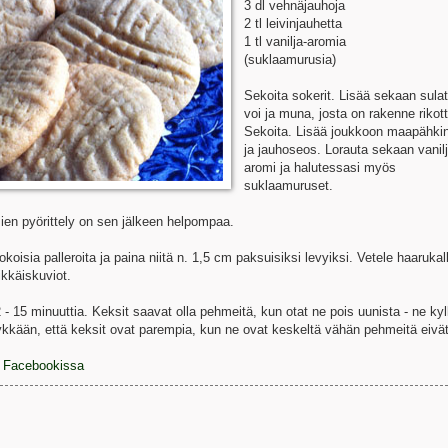
3 dl vehnäjauhoja
2 tl leivinjauhetta
1 tl vanilja-aromia
(suklaamurusia)
Sekoita sokerit. Lisää sekaan sulat
voi ja muna, josta on rakenne rikott
Sekoita. Lisää joukkoon maapähki
ja jauhoseos. Lorauta sekaan vanilj
aromi ja halutessasi myös
suklaamuruset.
sien pyörittely on sen jälkeen helpompaa.
kokoisia palleroita ja paina niitä n. 1,5 cm paksuisiksi levyiksi. Vetele haarukal
ikkäiskuviot.
- 15 minuuttia. Keksit saavat olla pehmeitä, kun otat ne pois uunista - ne kyl
ykkään, että keksit ovat parempia, kun ne ovat keskeltä vähän pehmeitä eivä
le Facebookissa