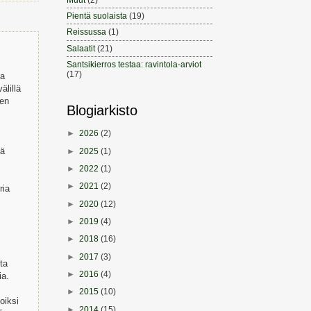
Pientä suolaista
(19)
Reissussa
(1)
Salaatit
(21)
Santsikierros testaa: ravintola-arviot
(17)
ua
älillä
een
Blogiarkisto
►
2026
(2)
►
2025
(1)
tä
►
2022
(1)
►
2021
(2)
ria
►
2020
(12)
►
2019
(4)
►
2018
(16)
►
2017
(3)
ita
►
2016
(4)
ia.
►
2015
(10)
oiksi
►
2014
(15)