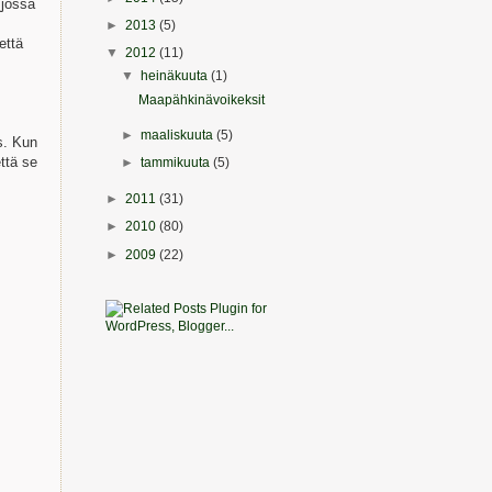
(jossa
►
2013
(5)
että
▼
2012
(11)
▼
heinäkuuta
(1)
Maapähkinävoikeksit
►
maaliskuuta
(5)
s. Kun
että se
►
tammikuuta
(5)
►
2011
(31)
►
2010
(80)
►
2009
(22)