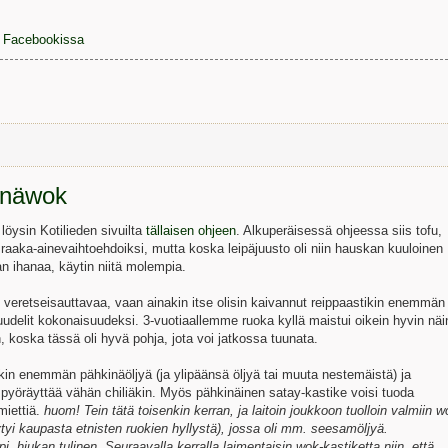
le Facebookissa
inäwok
 löysin Kotilieden sivuilta
tällaisen ohjeen
. Alkuperäisessä ohjeessa siis tofu,
n raaka-ainevaihtoehdoiksi, mutta koska leipäjuusto oli niin hauskan kuuloinen
n ihanaa, käytin niitä molempia.
n veretseisauttavaa, vaan ainakin itse olisin kaivannut reippaastikin enemmän
delit kokonaisuudeksi. 3-vuotiaallemme ruoka kyllä maistui oikein hyvin näi
n, koska tässä oli hyvä pohja, jota voi jatkossa tuunata.
kin enemmän pähkinäöljyä (ja ylipäänsä öljyä tai muuta nestemäistä) ja
i pyöräyttää vähän chiliäkin. Myös pähkinäinen satay-kastike voisi tuoda
miettiä.
huom! Tein tätä toisenkin kerran, ja laitoin joukkoon tuolloin valmiin w
ytyi kaupasta etnisten ruokien hyllystä), jossa oli mm. seesamöljyä.
 hiukan tulinen. Seuraavalla kerralla laimentaisin wok-kastiketta niin, että