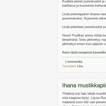
Kuullota pienet juureskuutiot ja 
kattilassa ja kuumenna kiehuvak
Lisää polentajauhot ohuena nauh
puuromaiseksi. Kypsennä sekoitt
Lisää polentaan juureskuutiot j
Huom! Puolikas annos riittää kah
lämpimänä. Seos jähmettyy nopea
jähmettyä ennen kuin päästiin 
Kerro tästä reseptistä kavereil
1 kommenttia
Tunnisteet:
Liha
Ihana mustikkapi
Yhtäkkiä iski halu tehdä mustikka
mitä kaapista löytyi. Löysin Ruo
määrästä tosin riitti vain piene