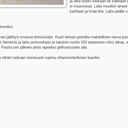
ja laita isoon vuokaan tai kattilaan 
ei muoviosia). Laita muutkin aineet
kattilaan ja lisää liha. Laita päälle v
tunniksi.
lihan jäähtyä omassa liemessään. Kuori liemen pinnalta mahdollinen rasva poi
is liemestä ja laita uunivuokaan ja takaisin uuniin 150 asteeseen siksi aikaa, 
Paista sen jälkeen pinta rapeaksi grillivastusten alla.
e tähän ruokaan loistavasti sopiva vihanneshenkinen kastike.