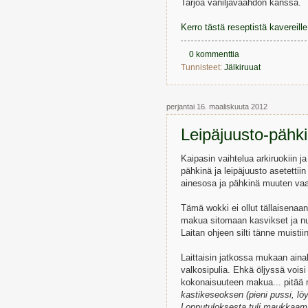
Tarjoa vaniljavaahdon kanssa.
Kerro tästä reseptistä kavereil
0 kommenttia
Tunnisteet:
Jälkiruuat
perjantai 16. maaliskuuta 2012
Leipäjuusto-pähk
Kaipasin vaihtelua arkiruokiin ja
pähkinä ja leipäjuusto asetettii
ainesosa ja pähkinä muuten vaa
Tämä wokki ei ollut tällaisenaa
makua sitomaan kasvikset ja nuu
Laitan ohjeen silti tänne muistii
Laittaisin jatkossa mukaan aina
valkosipulia. Ehkä öljyssä vois
kokonaisuuteen makua... pitää 
kastikeseoksen (pieni pussi, lö
Lopputuloksesta tuli maukkaampi,