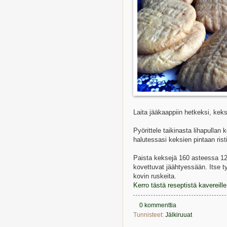
Laita jääkaappiin hetkeksi, kek
Pyörittele taikinasta lihapullan 
halutessasi keksien pintaan rist
Paista keksejä 160 asteessa 12 
kovettuvat jäähtyessään. Itse t
kovin ruskeita.
Kerro tästä reseptistä kavereil
0 kommenttia
Tunnisteet:
Jälkiruuat