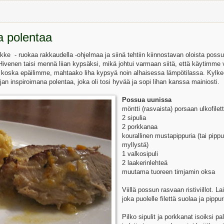
a polentaa
kke - ruokaa rakkaudella -ohjelmaa ja siinä tehtiin kiinnostavan oloista poss
 Hivenen taisi mennä liian kypsäksi, mikä johtui varmaan siitä, että käytimme v
 koska epäilimme, mahtaako liha kypsyä noin alhaisessa lämpötilassa. Kylk
an inspiroimana polentaa, joka oli tosi hyvää ja sopi lihan kanssa mainiosti.
Possua uunissa
möntti (rasvaista) porsaan ulkofilet
2 sipulia
2 porkkanaa
kourallinen mustapippuria (tai pippu
myllystä)
1 valkosipuli
2 laakerinlehteä
muutama tuoreen timjamin oksa
Viillä possun rasvaan ristiviillot. La
joka puolelle filettä suolaa ja pippur
Pilko sipulit ja porkkanat isoiksi pal