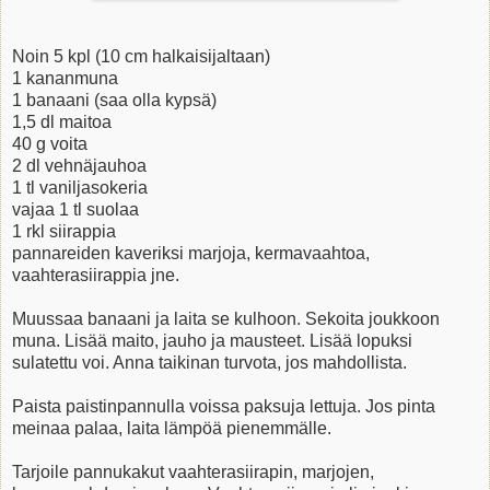
Noin 5 kpl (10 cm halkaisijaltaan)
1 kananmuna
1 banaani (saa olla kypsä)
1,5 dl maitoa
40 g voita
2 dl vehnäjauhoa
1 tl vaniljasokeria
vajaa 1 tl suolaa
1 rkl siirappia
pannareiden kaveriksi marjoja, kermavaahtoa,
vaahterasiirappia jne.
Muussaa banaani ja laita se kulhoon. Sekoita joukkoon
muna. Lisää maito, jauho ja mausteet. Lisää lopuksi
sulatettu voi. Anna taikinan turvota, jos mahdollista.
Paista paistinpannulla voissa paksuja lettuja. Jos pinta
meinaa palaa, laita lämpöä pienemmälle.
Tarjoile pannukakut vaahterasiirapin, marjojen,