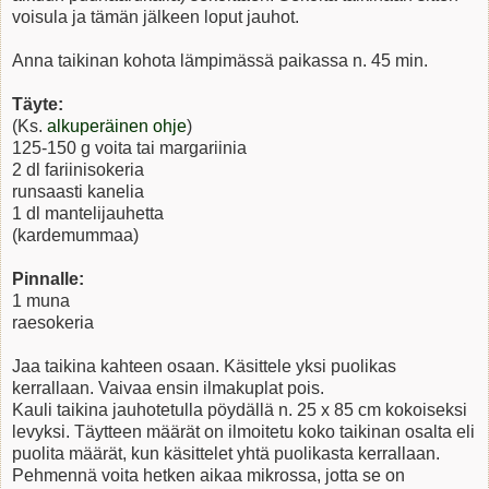
voisula ja tämän jälkeen loput jauhot.
Anna taikinan kohota lämpimässä paikassa n. 45 min.
Täyte:
(Ks.
alkuperäinen ohje
)
125-150 g voita tai margariinia
2 dl fariinisokeria
runsaasti kanelia
1 dl mantelijauhetta
(kardemummaa)
Pinnalle:
1 muna
raesokeria
Jaa taikina kahteen osaan. Käsittele yksi puolikas
kerrallaan. Vaivaa ensin ilmakuplat pois.
Kauli taikina jauhotetulla pöydällä n. 25 x 85 cm kokoiseksi
levyksi. Täytteen määrät on ilmoitetu koko taikinan osalta eli
puolita määrät, kun käsittelet yhtä puolikasta kerrallaan.
Pehmennä voita hetken aikaa mikrossa, jotta se on