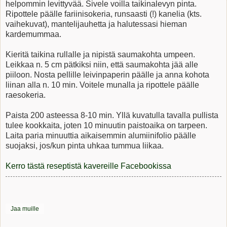
helpommin levittyvää. Sivele voilla taikinalevyn pinta.
Ripottele päälle fariinisokeria, runsaasti (!) kanelia (kts.
vaihekuvat), mantelijauhetta ja halutessasi hieman
kardemummaa.
Kieritä taikina rullalle ja nipistä saumakohta umpeen.
Leikkaa n. 5 cm pätkiksi niin, että saumakohta jää alle
piiloon. Nosta pellille leivinpaperin päälle ja anna kohota
liinan alla n. 10 min. Voitele munalla ja ripottele päälle
raesokeria.
Paista 200 asteessa 8-10 min. Yllä kuvatulla tavalla pullista
tulee kookkaita, joten 10 minuutin paistoaika on tarpeen.
Laita paria minuuttia aikaisemmin alumiinifolio päälle
suojaksi, jos/kun pinta uhkaa tummua liikaa.
Kerro tästä reseptistä kavereille Facebookissa
Jaa muille