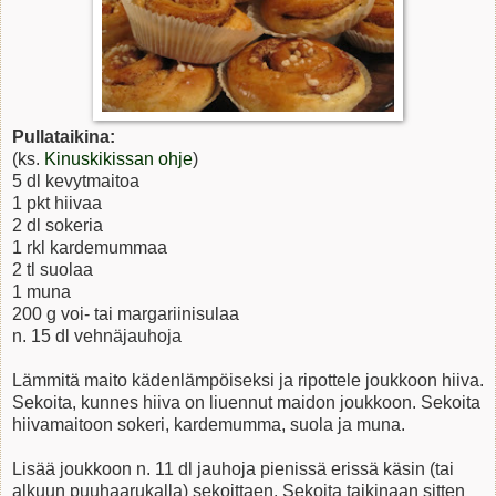
Pullataikina:
(ks.
Kinuskikissan ohje
)
5 dl kevytmaitoa
1 pkt hiivaa
2 dl sokeria
1 rkl kardemummaa
2 tl suolaa
1 muna
200 g voi- tai margariinisulaa
n. 15 dl vehnäjauhoja
Lämmitä maito kädenlämpöiseksi ja ripottele joukkoon hiiva.
Sekoita, kunnes hiiva on liuennut maidon joukkoon. Sekoita
hiivamaitoon sokeri, kardemumma, suola ja muna.
Lisää joukkoon n. 11 dl jauhoja pienissä erissä käsin (tai
alkuun puuhaarukalla) sekoittaen. Sekoita taikinaan sitten