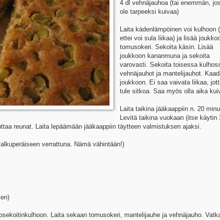
4 dl vehnäjauhoa (tai enemmän, jos
ole tarpeeksi kuivaa)
Laita kädenlämpöinen voi kulhoon (
ettei voi sula liikaa) ja lisää joukko
tomusokeri. Sekoita käsin. Lisää
joukkoon kananmuna ja sekoita
varovasti. Sekoita toisessa kulhos
vehnäjauhot ja mantelijauhot. Kaad
joukkoon. Ei saa vaivata liikaa, jott
tule sitkoa. Saa myös olla aika kui
Laita taikina jääkaappiin n. 20 minu
Levitä taikina vuokaan (itse käytin
nttaa reunat. Laita lepäämään jääkaappiin täytteen valmistuksen ajaksi.
t alkuperäiseen verrattuna. Nämä vähintään!)
sen)
osekoitinkulhoon. Laita sekaan tomusokeri, mantelijauhe ja vehnäjauho. Vatk