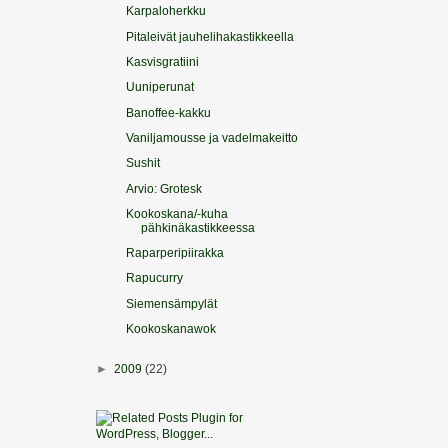
Karpaloherkku
Pitaleivät jauhelihakastikkeella
Kasvisgratiini
Uuniperunat
Banoffee-kakku
Vaniljamousse ja vadelmakeitto
Sushit
Arvio: Grotesk
Kookoskana/-kuha
pähkinäkastikkeessa
Raparperipiirakka
Rapucurry
Siemensämpylät
Kookoskanawok
►
2009
(22)