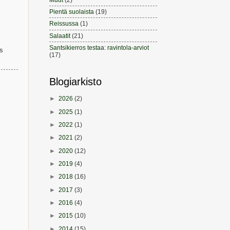
Pientä suolaista
(19)
Reissussa
(1)
Salaatit
(21)
Santsikierros testaa: ravintola-arviot
is
(17)
Blogiarkisto
►
2026
(2)
►
2025
(1)
►
2022
(1)
►
2021
(2)
►
2020
(12)
►
2019
(4)
►
2018
(16)
►
2017
(3)
►
2016
(4)
►
2015
(10)
►
2014
(15)