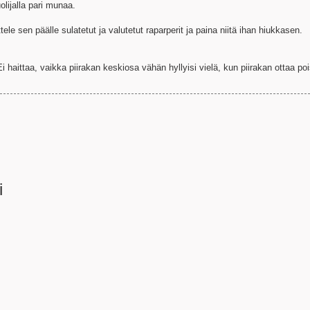
lijalla pari munaa.
ttele sen päälle sulatetut ja valutetut raparperit ja paina niitä ihan hiukkasen.
i haittaa, vaikka piirakan keskiosa vähän hyllyisi vielä, kun piirakan ottaa po
i