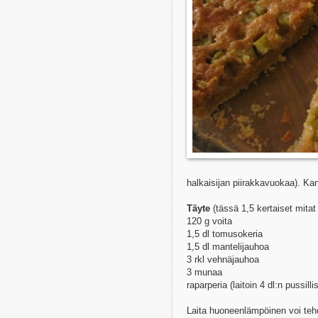
halkaisijan piirakkavuokaa). Ka
Täyte
(tässä 1,5 kertaiset mita
120 g voita
1,5 dl tomusokeria
1,5 dl mantelijauhoa
3 rkl vehnäjauhoa
3 munaa
raparperia (laitoin 4 dl:n pussilli
Laita huoneenlämpöinen voi teh