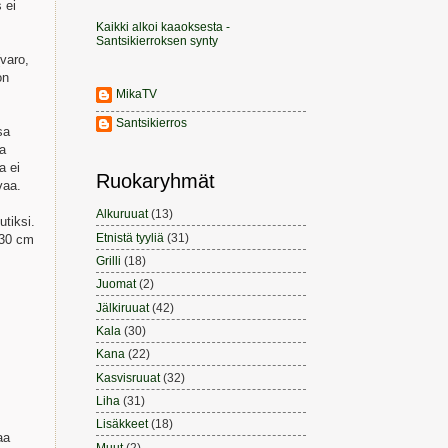
 ei
Kaikki alkoi kaaoksesta -
Santsikierroksen synty
varo,
on
MikaTV
Santsikierros
sa
a
a ei
Ruokaryhmät
vaa.
Alkuruuat
(13)
utiksi.
Etnistä tyyliä
(31)
 30 cm
Grilli
(18)
Juomat
(2)
Jälkiruuat
(42)
Kala
(30)
Kana
(22)
Kasvisruuat
(32)
Liha
(31)
Lisäkkeet
(18)
aa
Muut
(2)